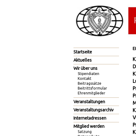
E
Skip
Startseite
navigation
K
Aktuelles
D
Wir über uns
K
Stipendiaten
Kontakt
L
Beitragssätze
P
Beitrittsformular
Ehrenmitglieder
P
Veranstaltungen
M
Veranstaltungsarchiv
K
V
Internetadressen
P
Mitglied werden
K
Satzung