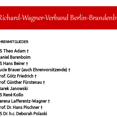
HRENMITGLIEDER
S Theo Adam †
aniel Barenboim
S Hans Beirer †
ucie Brauer (auch Ehrenvorsitzende) †
rof. Götz Friedrich †
rof. Günther Fürstenau †
arek Janowski
S René Kollo
erena Lafferentz-Wagner †
rof. Dr. Hans Pischner †
S Dr. h.c. Deborah Polaski